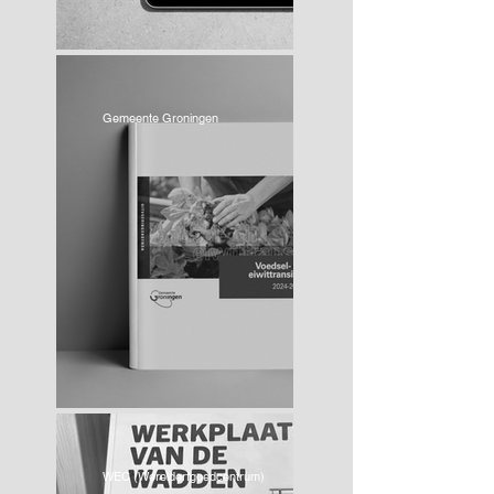
Gemeente Groningen
WEC (Werelderfgoedcentrum)